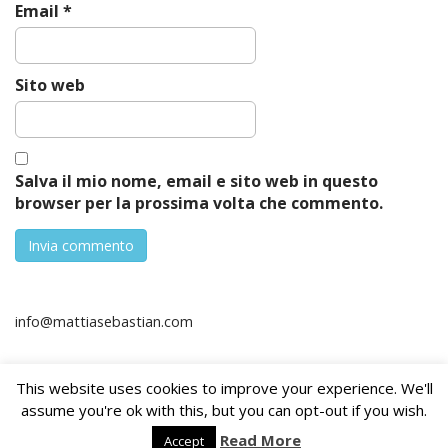
Email
*
Sito web
Salva il mio nome, email e sito web in questo
browser per la prossima volta che commento.
info@mattiasebastian.com
This website uses cookies to improve your experience. We'll
assume you're ok with this, but you can opt-out if you wish.
Copyright © 2026
mattia sebastian
. All Rights Reserved.
The Arcade Basic Theme by
bavotasan.com
.
Read More
Accept