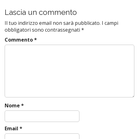
o
s
Lascia un commento
t
Il tuo indirizzo email non sarà pubblicato.
I campi
n
obbligatori sono contrassegnati
*
a
Commento
*
v
i
g
a
t
i
o
n
Nome
*
Email
*