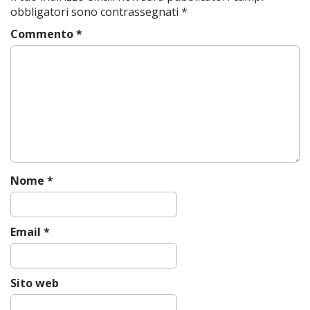
n
obbligatori sono contrassegnati
*
a
Commento
*
v
i
g
a
t
i
o
n
Nome
*
Email
*
Sito web