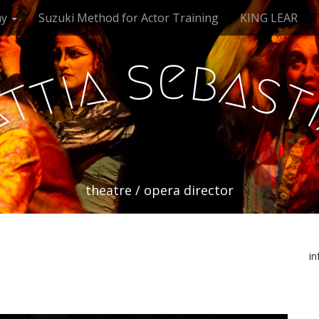
my
Suzuki Method for Actor Training
KING LEAR
e
s
b
a
a
i
s
t
t
a
theatre / opera director
i