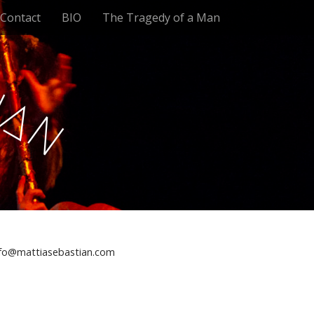
Contact
BIO
The Tragedy of a Man
t
i
a
n
nfo@mattiasebastian.com