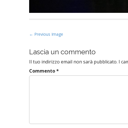
P
← Previous Image
o
s
Lascia un commento
t
Il tuo indirizzo email non sarà pubblicato.
I ca
n
a
Commento
*
v
i
g
a
t
i
o