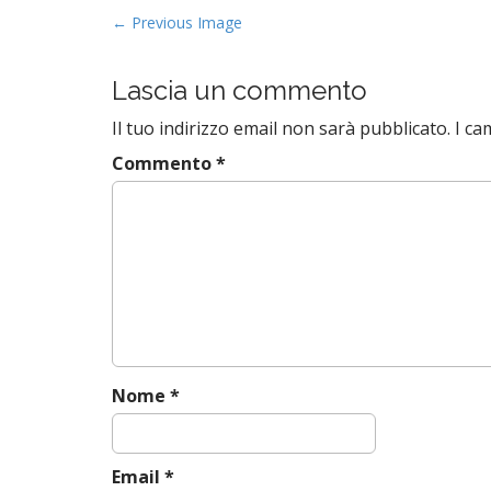
P
← Previous Image
o
s
Lascia un commento
t
Il tuo indirizzo email non sarà pubblicato.
I ca
n
a
Commento
*
v
i
g
a
t
i
o
n
Nome
*
Email
*