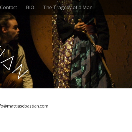
Contact
BIO
The Tragedy of a Man
t
i
a
n
nfo@mattiasebastian.com