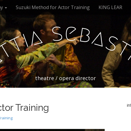
my
Suzuki Method for Actor Training
KING LEAR
s
e
b
a
a
i
s
t
t
a
theatre / opera director
tor Training
i
raining