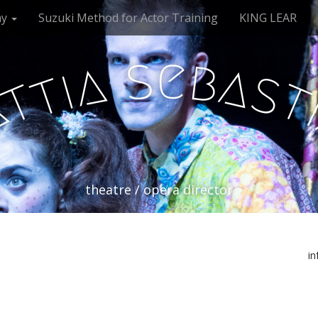
my
Suzuki Method for Actor Training
KING LEAR
e
s
b
a
a
i
s
t
t
a
theatre / opera director
i