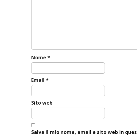
v
i
g
a
t
i
o
n
Nome
*
Email
*
Sito web
Salva il mio nome, email e sito web in qu