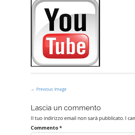
P
← Previous Image
o
s
Lascia un commento
t
Il tuo indirizzo email non sarà pubblicato.
I ca
n
a
Commento
*