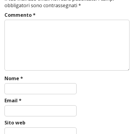
n
obbligatori sono contrassegnati
*
a
Commento
*
v
i
g
a
t
i
o
n
Nome
*
Email
*
Sito web