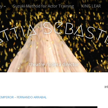
my
Suzuki Method for Actor Training
KING LEAR
e
s
b
a
a
i
s
t
t
a
theatre / opera director
i
 EMPEROR – FERNANDO ARRABAL