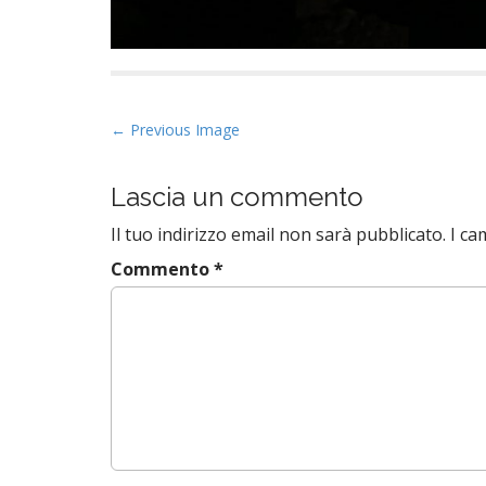
P
← Previous Image
o
s
Lascia un commento
t
Il tuo indirizzo email non sarà pubblicato.
I ca
n
a
Commento
*
v
i
g
a
t
i
o