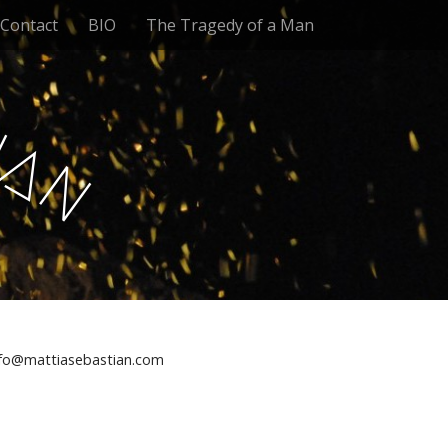
Contact
BIO
The Tragedy of a Man
t
i
a
n
nfo@mattiasebastian.com