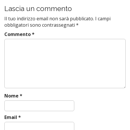
s
Lascia un commento
t
Il tuo indirizzo email non sarà pubblicato.
I campi
n
obbligatori sono contrassegnati
*
a
Commento
*
v
i
g
a
t
i
o
n
Nome
*
Email
*