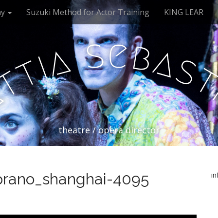
my
Suzuki Method for Actor Training
KING LEAR
s
e
b
a
a
i
s
t
t
a
theatre / opera director
prano_shanghai-4095
i