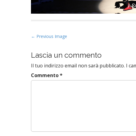
P
← Previous Image
o
s
Lascia un commento
t
Il tuo indirizzo email non sarà pubblicato.
I ca
n
a
Commento
*
v
i
g
a
t
i
o