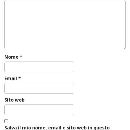
i
g
a
t
i
o
n
Nome
*
Email
*
Sito web
Salva il mio nome, email e sito web in questo