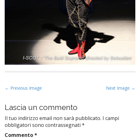
P
← Previous Image
Next Image →
o
s
Lascia un commento
t
Il tuo indirizzo email non sarà pubblicato.
I campi
n
obbligatori sono contrassegnati
*
a
Commento
*
v