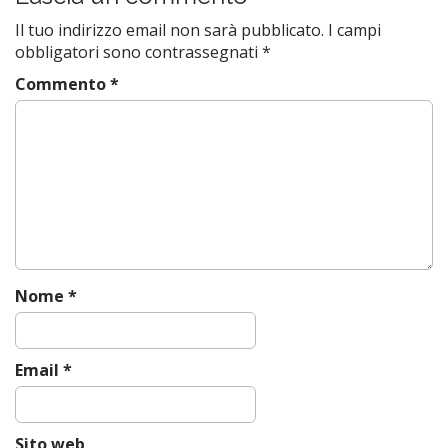
t
Il tuo indirizzo email non sarà pubblicato.
I campi
n
obbligatori sono contrassegnati
*
a
Commento
*
v
i
g
a
t
i
o
n
Nome
*
Email
*
Sito web