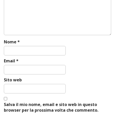
g
a
t
i
o
n
Nome
*
Email
*
Sito web
Salva il mio nome, email e sito web in questo
browser per la prossima volta che commento.