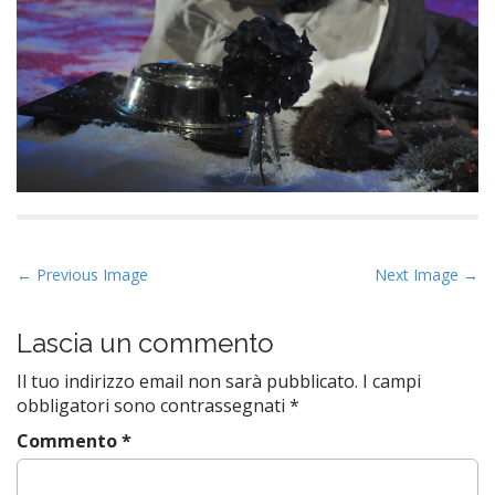
P
← Previous Image
Next Image →
o
s
Lascia un commento
t
Il tuo indirizzo email non sarà pubblicato.
I campi
n
obbligatori sono contrassegnati
*
a
Commento
*
v
i