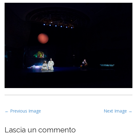
P
← Previous Image
Next Image →
o
s
Lascia un commento
t