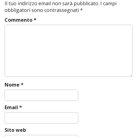
Il tuo indirizzo email non sarà pubblicato.
I campi
n
obbligatori sono contrassegnati
*
a
Commento
*
v
i
g
a
t
i
o
n
Nome
*
Email
*
Sito web