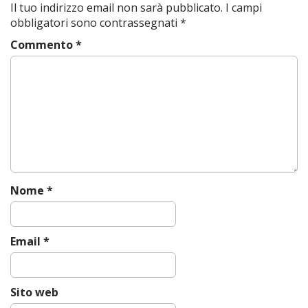
Il tuo indirizzo email non sarà pubblicato.
I campi
n
obbligatori sono contrassegnati
*
a
Commento
*
v
i
g
a
t
i
o
n
Nome
*
Email
*
Sito web