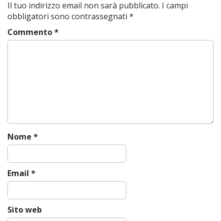
Il tuo indirizzo email non sarà pubblicato.
I campi
n
obbligatori sono contrassegnati
*
a
Commento
*
v
i
g
a
t
i
o
n
Nome
*
Email
*
Sito web