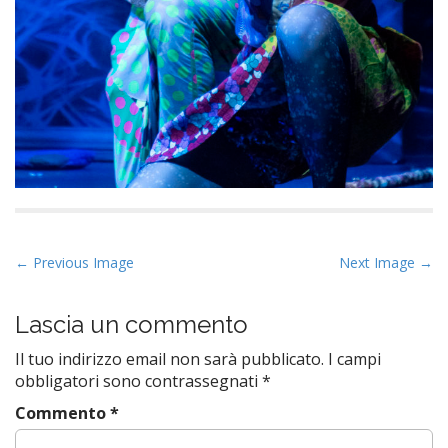
P
← Previous Image
Next Image →
o
s
Lascia un commento
t
Il tuo indirizzo email non sarà pubblicato.
I campi
n
obbligatori sono contrassegnati
*
a
Commento
*
v
i