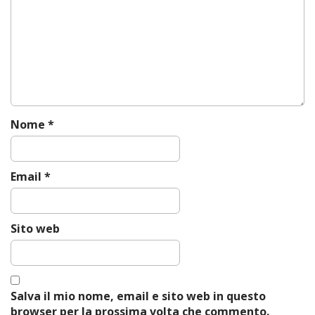
g
a
t
i
o
n
Nome
*
Email
*
Sito web
Salva il mio nome, email e sito web in questo
browser per la prossima volta che commento.