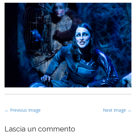
P
← Previous Image
Next Image →
o
s
Lascia un commento
t