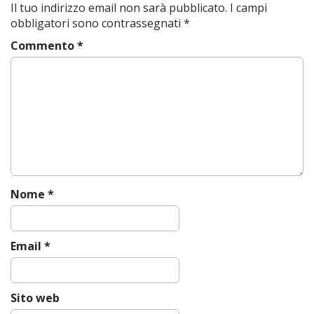
Il tuo indirizzo email non sarà pubblicato.
I campi
n
obbligatori sono contrassegnati
*
a
Commento
*
v
i
g
a
t
i
o
n
Nome
*
Email
*
Sito web