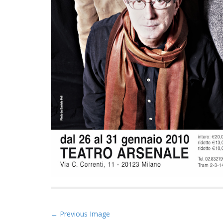
P
← Previous Image