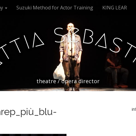
my
Suzuki Method for Actor Training
KING LEAR
s
e
b
a
a
i
s
t
t
a
theatre / opera director
rep_più_blu-
i