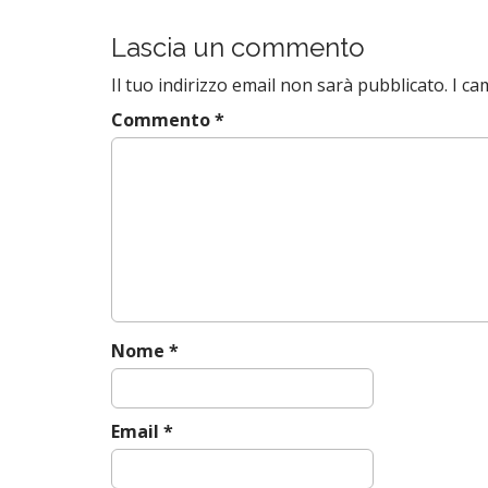
o
s
Lascia un commento
t
Il tuo indirizzo email non sarà pubblicato.
I ca
n
a
Commento
*
v
i
g
a
t
i
o
n
Nome
*
Email
*