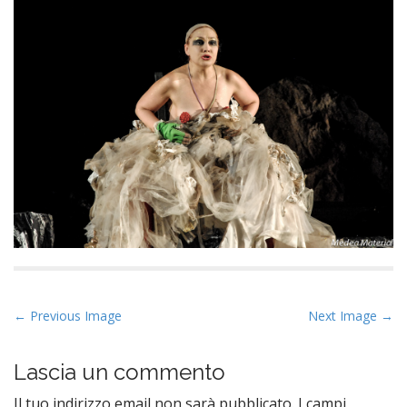
P
← Previous Image
Next Image →
o
s
Lascia un commento
t
Il tuo indirizzo email non sarà pubblicato.
I campi