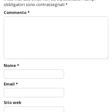
n
obbligatori sono contrassegnati
*
a
Commento
*
v
i
g
a
t
i
o
n
Nome
*
Email
*
Sito web