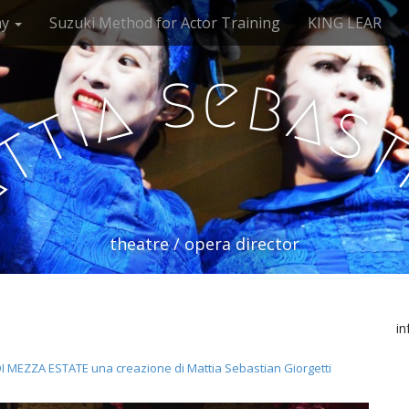
my
Suzuki Method for Actor Training
KING LEAR
s
e
b
a
a
i
s
t
t
a
theatre / opera director
i
MEZZA ESTATE una creazione di Mattia Sebastian Giorgetti