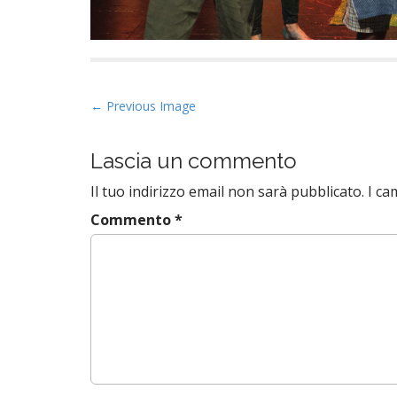
P
← Previous Image
o
s
Lascia un commento
t
Il tuo indirizzo email non sarà pubblicato.
I ca
n
a
Commento
*
v
i
g
a
t
i
o