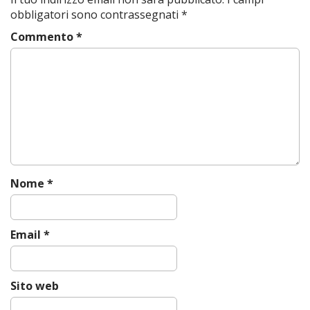
n
obbligatori sono contrassegnati
*
a
Commento
*
v
i
g
a
t
i
o
n
Nome
*
Email
*
Sito web