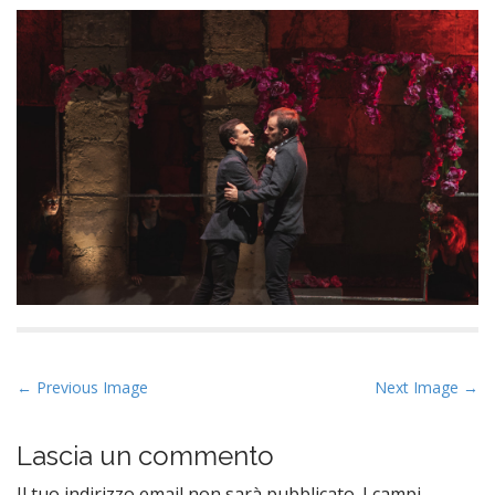
P
← Previous Image
Next Image →
o
s
Lascia un commento
t
Il tuo indirizzo email non sarà pubblicato.
I campi