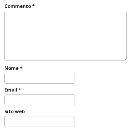
a
Commento
*
v
i
g
a
t
i
o
n
Nome
*
Email
*
Sito web