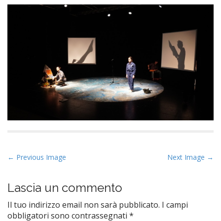
P
← Previous Image
Next Image →
o
s
Lascia un commento
t
Il tuo indirizzo email non sarà pubblicato.
I campi
n
obbligatori sono contrassegnati
*