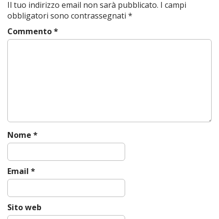
Il tuo indirizzo email non sarà pubblicato.
I campi
n
obbligatori sono contrassegnati
*
a
Commento
*
v
i
g
a
t
i
o
n
Nome
*
Email
*
Sito web