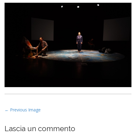
P
← Previous Image
o
s
Lascia un commento
t