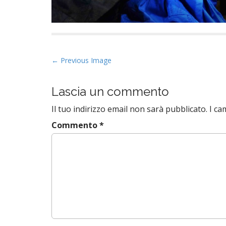
P
← Previous Image
o
s
Lascia un commento
t
Il tuo indirizzo email non sarà pubblicato.
I ca
n
a
Commento
*
v
i
g
a
t
i
o