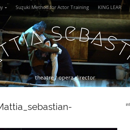
my
Suzuki Method for Actor Training
KING LEAR
s
e
b
a
a
i
s
t
t
a
theatre / opera director
attia_sebastian-
i