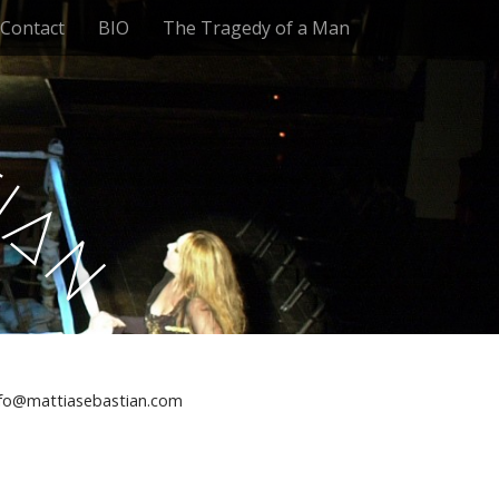
Contact
BIO
The Tragedy of a Man
t
i
a
n
nfo@mattiasebastian.com