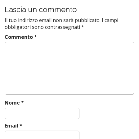
s
Lascia un commento
t
Il tuo indirizzo email non sarà pubblicato.
I campi
n
obbligatori sono contrassegnati
*
a
Commento
*
v
i
g
a
t
i
o
n
Nome
*
Email
*