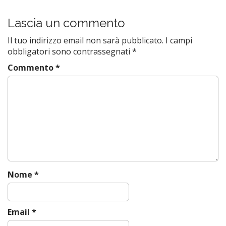
o
s
Lascia un commento
t
Il tuo indirizzo email non sarà pubblicato.
I campi
n
obbligatori sono contrassegnati
*
a
Commento
*
v
i
g
a
t
i
o
n
Nome
*
Email
*