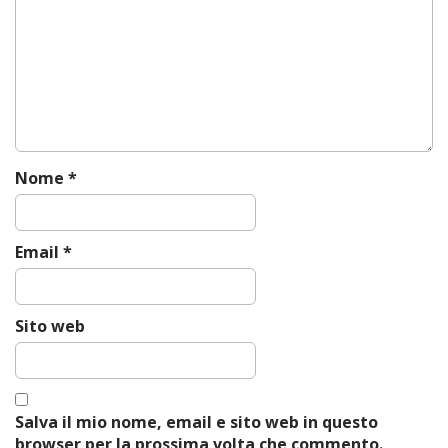
g
a
t
i
o
n
Nome
*
Email
*
Sito web
Salva il mio nome, email e sito web in questo
browser per la prossima volta che commento.