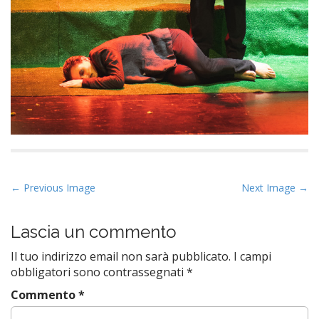
P
← Previous Image
Next Image →
o
s
Lascia un commento
t
Il tuo indirizzo email non sarà pubblicato.
I campi
n
obbligatori sono contrassegnati
*
a
Commento
*
v
i