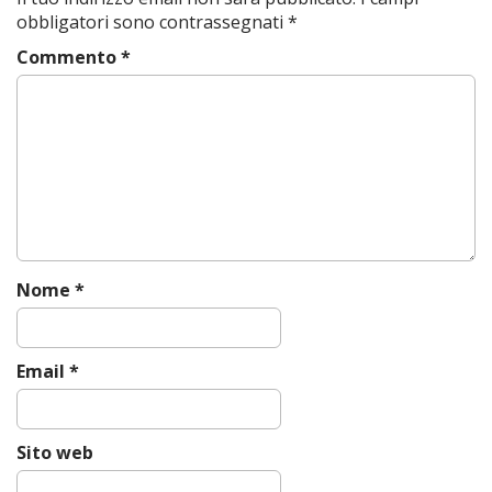
n
obbligatori sono contrassegnati
*
a
Commento
*
v
i
g
a
t
i
o
n
Nome
*
Email
*
Sito web