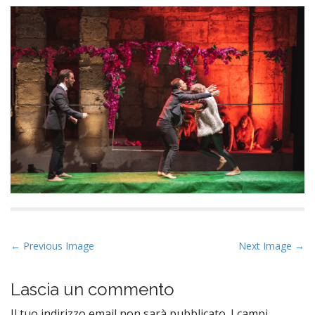
P
← Previous Image
Next Image →
o
s
Lascia un commento
t
Il tuo indirizzo email non sarà pubblicato.
I campi